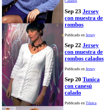
Calados
Sep
23
Jersey
con muestra de
rombos
Publicado en
Jersey
Sep
22
Jersey
con muestra de
rombos calados
Publicado en
Jersey
Sep
20
Tunica
con canesú
calado
Publicado en
Túnica