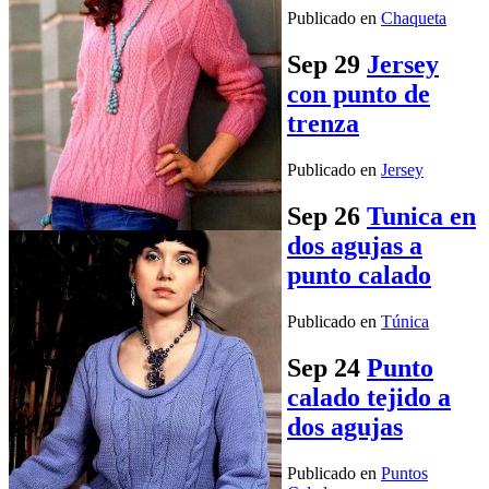
Publicado en
Chaqueta
Sep
29
Jersey
con punto de
trenza
Publicado en
Jersey
Sep
26
Tunica en
dos agujas a
punto calado
Publicado en
Túnica
Sep
24
Punto
calado tejido a
dos agujas
Publicado en
Puntos