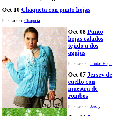
Oct
10
Chaqueta con punto hojas
Publicado en
Chaqueta
Oct
08
Punto
hojas calados
tejido a dos
agujas
Publicado en
Puntos Hojas
Oct
07
Jersey de
cuello con
muestra de
rombos
Publicado en
Jersey