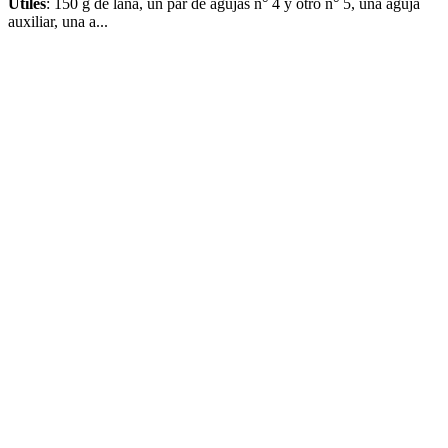
Útiles
: 150 g de lana, un par de agujas n° 4 y otro n° 5, una aguja
auxiliar, una a...