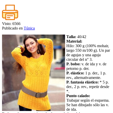
Visto: 6566
Publicado en
Túnica
Talla:
40/42
Material:
Hilo: 300 g (100% mohair,
largo 550 m/100 g). Un par
de agujas y una aguja
circular del n° 3.
P. bobo:
v. de ida y v. de
petorno p. der.
P. elástico:
1 p. der., 1 p.
rev., alternativamente.
P. fantasía elástico:
* 5 p.
der., 2 p. rev., repetir desde
*.
Punto calado:
Trabajar según el esquema.
Se han dibujado sólo las v.
de ida.