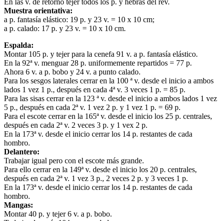
En las v. de retorno tejer todos los p. y hebras del rev.
Muestra orientativa:
a p. fantasía elástico: 19 p. y 23 v. = 10 x 10 cm;
a p. calado: 17 p. y 23 v. = 10 x 10 cm.
Espalda:
Montar 105 p. y tejer para la cenefa 91 v. a p. fantasía elástico.
En la 92ª v. menguar 28 p. uniformemente repartidos = 77 p.
Ahora 6 v. a p. bobo y 24 v. a punto calado.
Para los sesgos laterales cerrar en la 100 ª v. desde el inicio a ambos
lados 1 vez 1 p., después en cada 4ª v. 3 veces 1 p. = 85 p.
Para las sisas cerrar en la 123 ª v. desde el inicio a ambos lados 1 vez
5 p., después en cada 2ª v. 1 vez 2 p. y 1 vez 1 p. = 69 p.
Para el escote cerrar en la 165ª v. desde el inicio los 25 p. centrales,
después en cada 2ª v. 2 veces 3 p. y 1 vex 2 p.
En la 173ª v. desde el inicio cerrar los 14 p. restantes de cada
hombro.
Delantero:
Trabajar igual pero con el escote más grande.
Para ello cerrar en la 149ª v. desde el inicio los 20 p. centrales,
después en cada 2ª v. 1 vez 3 p., 2 veces 2 p. y 3 veces 1 p.
En la 173ª v. desde el inicio cerrar los 14 p. restantes de cada
hombro.
Mangas:
Montar 40 p. y tejer 6 v. a p. bobo.