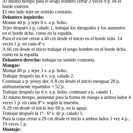
Al mismo tiempo para el sesgo hombro cerrar 2 veces 9 p. en el
borde exterior.
El otro lado tejer en sentido contrario.
Delantero izquierdo:
Montar 40 p. y tejer 6 v. a p. bobo.
Tejer después a p. calado 1, trabajar los mengudos y los aumentos
en el borde dcho. como en la espalda.
Para el escote cerrar a 40 cm desde el inicio en el borde izdo. 14
veces 1 p. en cada 4ª v.
A 66 cm desde el inicio trabajar el sesgo hombro en el borde dcho.
como en la espalda.
Delantero derecho:
trabajar en sentido contrario.
Mangas:
Montar 80 p. y tejer 3 v. a p. bobo.
Trabajar después las 4 v. a p. calado 2.
Continuar a p. jersey der. A 8 cm desde el inicio menguar 28 p.
uniformemente repartidos = 52 p.
Trabajar después las 6 v. a p. bobo, continuar a p. calado 1.
Al mismo tiempo, aumentar para la forma de manga a ambos lados 4
veces 1 p. en cada 8ª v. según la muestra.
A 29 cm desde el inicio hay 60 p. en la aguja.
Trabajar después la 1ª - 6ª v. de p. calado 1.
Para la copa cerrar a 29 cm desde el inicio a ambos lados 1 vez 4 p.,
19 veces 1 p.
Montaje: