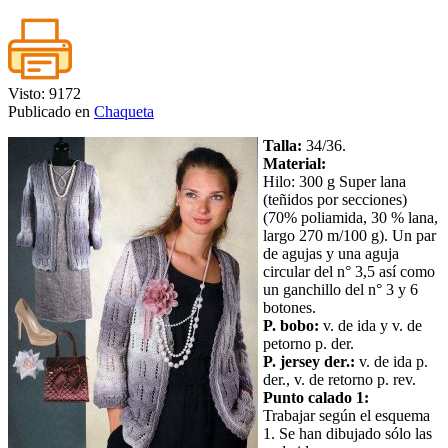
Visto: 9172
Publicado en
Chaqueta
Talla:
34/36.
Material:
Hilo: 300 g Super lana
(teñidos por secciones)
(70% poliamida, 30 % lana,
largo 270 m/100 g). Un par
de agujas y una aguja
circular del n° 3,5 así como
un ganchillo del n° 3 y 6
botones.
P. bobo:
v. de ida y v. de
petorno p. der.
P. jersey der.:
v. de ida p.
der., v. de retorno p. rev.
Punto calado 1:
Trabajar según el esquema
1. Se han dibujado sólo las