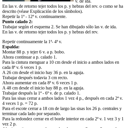
v. de ida.
En las v. de retorno tejer todos los p. y hebras del rev. o como se ha
descrito (véase Explicación de los símbolos).
Repetir la 1ª - 12ª v. continuamente.
Punto calado 2:
Trabajar según el esquema 2. Se han dibujado sólo las v. de ida.
En las v. de retorno tejer todos los p. y hebras del rev.
Repetir continuamente la 1ª- 4ª v.
Espalda:
Montar 88 p. y tejer 6 v. a p. bobo.
Ahora continuar a p. calado 1.
Para la cintura menguar a 10 cm desde el inicio a ambos lados en
cada 8ª v. 6 veces 1 p.
A 26 cm desde el inicio hay 36 p. en la aguja.
Trabajar después todavia 3 cm recto.
Ahora aumentar en cada 8ª v. 6 veces 1 p.
A 48 cm desde el inicio hay 88 p. en la aguja.
Trabajar después la 1ª - 6ª v. de p. calado 1.
Para las sisas cerrar a ambos lados 1 vez 4 p., después en cada 2ª v.
4 veces 1 p. = 72 p.
Para el escote cerrar a 18 cm de largo las sisas los 26 p. centrales y
terminar cada lado por separado.
Para la redondez cerrar en el borde interior en cada 2ª v. 1 vez 3 y 1
vez 2 p.