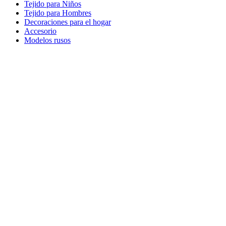
Tejido para Niños
Tejido para Hombres
Decoraciones para el hogar
Accesorio
Modelos rusos