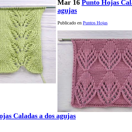
Mar
16
Punto Hojas Cal
agujas
Publicado en
Puntos Hojas
jas Caladas a dos agujas