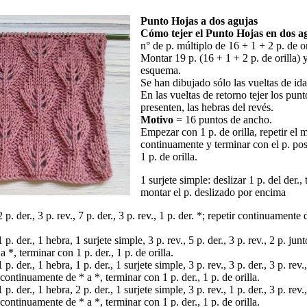
Punto Hojas a dos agujas
Cómo tejer el Punto Hojas en dos a
n° de p. múltiplo de 16 + 1 + 2 p. de or
Montar 19 p. (16 + 1 + 2 p. de orilla) y
esquema.
Se han dibujado sólo las vueltas de ida
En las vueltas de retorno tejer los pun
presenten, las hebras del revés.
Motivo
= 16 puntos de ancho.
Empezar con 1 p. de orilla, repetir el 
continuamente y terminar con el p. pos
1 p. de orilla.
1 surjete simple: deslizar 1 p. del der., 
montar el p. deslizado por encima
2 p. der., 3 p. rev., 7 p. der., 3 p. rev., 1 p. der. *; repetir continuamente
1 p. der., 1 hebra, 1 surjete simple, 3 p. rev., 5 p. der., 3 p. rev., 2 p. jun
 *, terminar con 1 p. der., 1 p. de orilla.
 p. der., 1 hebra, 1 p. der., 1 surjete simple, 3 p. rev., 3 p. der., 3 p. rev.
r continuamente de * a *, terminar con 1 p. der., 1 p. de orilla.
 p. der., 1 hebra, 2 p. der., 1 surjete simple, 3 p. rev., 1 p. der., 3 p. rev.
r continuamente de * a *, terminar con 1 p. der., 1 p. de orilla.