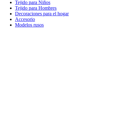
Tejido para Niños
Tejido para Hombres
Decoraciones para el hogar
Accesorio
Modelos rusos