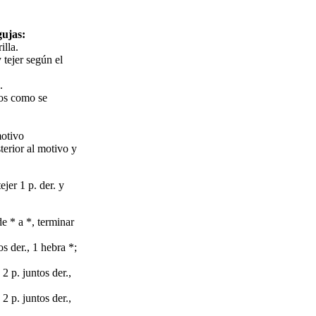
gujas:
illa.
 tejer según el
.
tos como se
motivo
terior al motivo y
tejer 1 p. der. y
 de * a *, terminar
tos der., 1 hebra *;
, 2 p. juntos der.,
, 2 p. juntos der.,