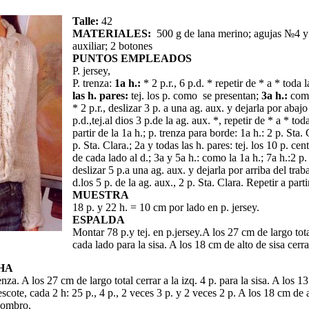
Talle:
42
MATERIALES:
500 g de lana merino; agujas №4 y 
auxiliar; 2 botones
PUNTOS EMPLEADOS
P. jersey,
P. trenza:
1a h.:
* 2 p.r., 6 p.d. * repetir de * a * toda l
las h. pares:
tej. los p. como se presentan;
3a h.:
como
* 2 p.r., deslizar 3 p. a una ag. aux. y dejarla por abajo
p.d.,tej.al dios 3 p.de la ag. aux. *, repetir de * a * tod
partir de la 1a h.; p. trenza para borde: 1a h.: 2 p. Sta. 
p. Sta. Clara.; 2a y todas las h. pares: tej. los 10 p. cent
de cada lado al d.; 3a y 5a h.: como la 1a h.; 7a h.:2 p.
deslizar 5 p.a una ag. aux. y dejarla por arriba del trabaj
d.los 5 p. de la ag. aux., 2 p. Sta. Clara. Repetir a parti
MUESTRA
18 p. y 22 h. = 10 cm por lado en p. jersey.
ESPALDA
Montar 78 p.y tej. en p.jersey.A los 27 cm de largo tota
cada lado para la sisa. A los 18 cm de alto de sisa cerrar
HA
enza. A los 27 cm de largo total cerrar a la izq. 4 p. para la sisa. A los 1
l escote, cada 2 h: 25 p., 4 p., 2 veces 3 p. y 2 veces 2 p. A los 18 cm de a
 hombro.