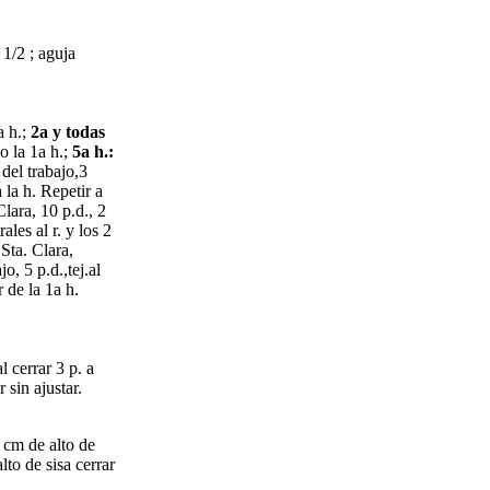
1/2 ; aguja
a h.;
2a y todas
 la 1a h.;
5a h.:
 del trabajo,3
a la h. Repetir a
Clara, 10 p.d., 2
rales al r. y los 2
 Sta. Clara,
o, 5 p.d.,tej.al
r de la 1a h.
l cerrar 3 p. a
 sin ajustar.
3 cm de alto de
lto de sisa cerrar