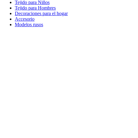
Tejido para Niños
Tejido para Hombres
Decoraciones para el hogar
Accesorio
Modelos rusos