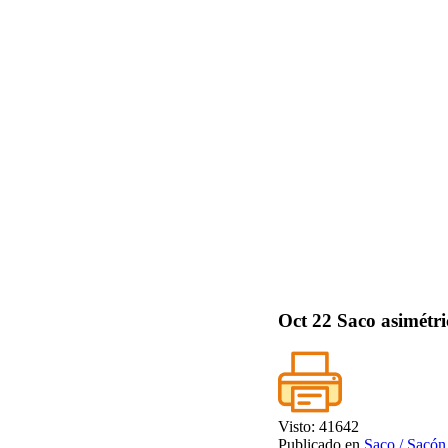
Oct
22
Saco asimétri
Visto: 41642
Publicado en
Saco / Sacón