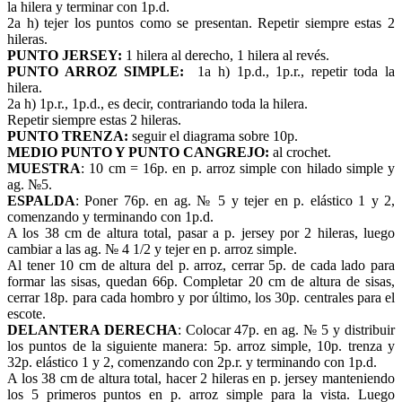
la hilera y terminar con 1p.d.
2a h) tejer los puntos como se presentan. Repetir siempre estas 2
hileras.
PUNTO JERSEY:
1 hilera al derecho, 1 hilera al revés.
PUNTO ARROZ SIMPLE:
1a h) 1p.d., 1p.r., repetir toda la
hilera.
2a h) 1p.r., 1p.d., es decir, contrariando toda la hilera.
Repetir siempre estas 2 hileras.
PUNTO TRENZA:
seguir el diagrama sobre 10p.
MEDIO PUNTO Y PUNTO CANGREJO:
al crochet.
MUESTRA
: 10 cm = 16p. en p. arroz simple con hilado simple y
ag. №5.
ESPALDA
: Poner 76p. en ag. № 5 y tejer en p. elástico 1 y 2,
comenzando y terminando con 1p.d.
A los 38 cm de altura total, pasar a p. jersey por 2 hileras, luego
cambiar a las ag. № 4 1/2 y tejer en p. arroz simple.
Al tener 10 cm de altura del p. arroz, cerrar 5p. de cada lado para
formar las sisas, quedan 66p. Completar 20 cm de altura de sisas,
cerrar 18p. para cada hombro y por último, los 30p. centrales para el
escote.
DELANTERA DERECHA
: Colocar 47p. en ag. № 5 y distribuir
los puntos de la siguiente manera: 5p. arroz simple, 10p. trenza y
32p. elástico 1 y 2, comenzando con 2p.r. y terminando con 1p.d.
A los 38 cm de altura total, hacer 2 hileras en p. jersey manteniendo
los 5 primeros puntos en p. arroz simple para la vista. Luego