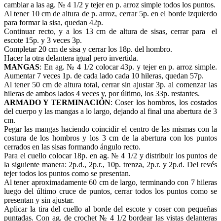
cambiar a las ag. № 4 1/2 y tejer en p. arroz simple todos los puntos.
Al tener 10 cm de altura de p. arroz, cerrar 5p. en el borde izquierdo
para formar la sisa, quedan 42p.
Continuar recto, y a los 13 cm de altura de sisas, cerrar para el
escote 15p. y 3 veces 3p.
Completar 20 cm de sisa y cerrar los 18p. del hombro.
Hacer la otra delantera igual pero invertida.
MANGAS
: En ag. № 4 1/2 colocar 43p. y tejer en p. arroz simple.
Aumentar 7 veces 1p. de cada lado cada 10 hileras, quedan 57p.
Al tener 50 cm de altura total, cerrar sin ajustar 3p. al comenzar las
hileras de ambos lados 4 veces y, por último, los 33p. restantes.
ARMADO Y TERMINACIÓN
: Coser los hombros, los costados
del cuerpo y las mangas a lo largo, dejando al final una abertura de 3
cm.
Pegar las mangas haciendo coincidir el centro de las mismas con la
costura de los hombros y los 3 cm de la abertura con los puntos
cerrados en las sisas formando ángulo recto.
Para el cuello colocar 18p. en ag. № 4 1/2 y distribuir los puntos de
la siguiente manera: 2p.d., 2p.r., 10p. trenza, 2p.r. y 2p.d. Del revés
tejer todos los puntos como se presentan.
Al tener aproximadamente 60 cm de largo, terminando con 7 hileras
luego del último cruce de puntos, cerrar todos los puntos como se
presentan y sin ajustar.
Aplicar la tira del cuello al borde del escote y coser con pequeñas
puntadas. Con ag. de crochet № 4 1/2 bordear las vistas delanteras