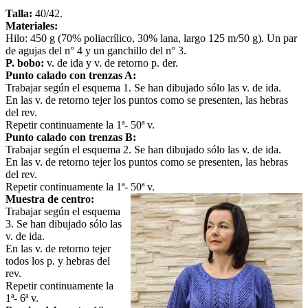
Talla:
40/42.
Materiales:
Hilo: 450 g (70% poliacrílico, 30% lana, largo 125 m/50 g). Un par
de agujas del n° 4 y un ganchillo del n° 3.
P. bobo:
v. de ida y v. de retorno p. der.
Punto calado con trenzas A:
Trabajar según el esquema 1. Se han dibujado sólo las v. de ida.
En las v. de retorno tejer los puntos como se presenten, las hebras
del rev.
Repetir continuamente la 1ª- 50ª v.
Punto calado con trenzas B:
Trabajar según el esquema 2. Se han dibujado sólo las v. de ida.
En las v. de retorno tejer los puntos como se presenten, las hebras
del rev.
Repetir continuamente la 1ª- 50ª v.
Muestra de centro:
Trabajar según el esquema
3. Se han dibujado sólo las
v. de ida.
En las v. de retorno tejer
todos los p. y hebras del
rev.
Repetir continuamente la
1ª- 6ª v.