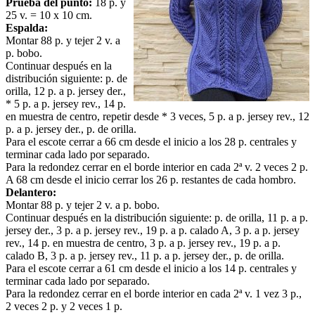
Prueba del punto:
18 p. y
25 v. = 10 x 10 cm.
Espalda:
Montar 88 p. y tejer 2 v. a
p. bobo.
Continuar después en la
distribución siguiente: p. de
orilla, 12 p. a p. jersey der.,
* 5 p. a p. jersey rev., 14 p.
en muestra de centro, repetir desde * 3 veces, 5 p. a p. jersey rev., 12
p. a p. jersey der., p. de orilla.
Para el escote cerrar a 66 cm desde el inicio a los 28 p. centrales y
terminar cada lado por separado.
Para la redondez cerrar en el borde interior en cada 2ª v. 2 veces 2 p.
A 68 cm desde el inicio cerrar los 26 p. restantes de cada hombro.
Delantero:
Montar 88 p. y tejer 2 v. a p. bobo.
Continuar después en la distribución siguiente: p. de orilla, 11 p. a p.
jersey der., 3 p. a p. jersey rev., 19 p. a p. calado A, 3 p. a p. jersey
rev., 14 p. en muestra de centro, 3 p. a p. jersey rev., 19 p. a p.
calado B, 3 p. a p. jersey rev., 11 p. a p. jersey der., p. de orilla.
Para el escote cerrar a 61 cm desde el inicio a los 14 p. centrales y
terminar cada lado por separado.
Para la redondez cerrar en el borde interior en cada 2ª v. 1 vez 3 p.,
2 veces 2 p. y 2 veces 1 p.