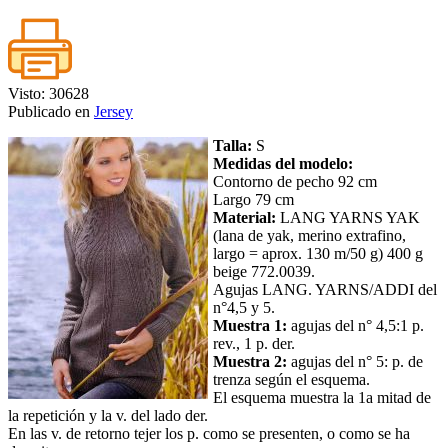
Visto: 30628
Publicado en
Jersey
Talla:
S
Medidas del modelo:
Contorno de pecho 92 cm
Largo 79 cm
Material:
LANG YARNS YAK
(lana de yak, merino extrafino,
largo = aprox. 130 m/50 g) 400 g
beige 772.0039.
Agujas LANG. YARNS/ADDI del
n°4,5 y 5.
Muestra 1:
agujas del n° 4,5:1 p.
rev., 1 p. der.
Muestra 2:
agujas del n° 5: p. de
trenza según el esquema.
El esquema muestra la 1a mitad de
la repetición y la v. del lado der.
En las v. de retorno tejer los p. como se presenten, o como se ha