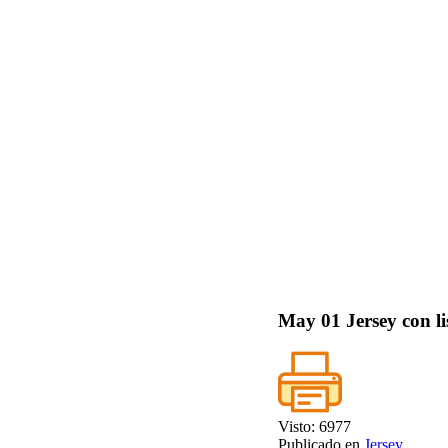
May
01
Jersey con li
Visto: 6977
Publicado en
Jersey