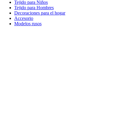
Tejido para Niños
Tejido para Hombres
Decoraciones para el hogar
Accesorio
Modelos rusos