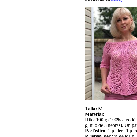
Talla:
M
Material:
Hilo: 100 g (100% algodón
g, hilo de 3 hebras). Un pa
P. elástico:
1 p. der., 1 p. 
P. jersey der.:
v. de ida p. 