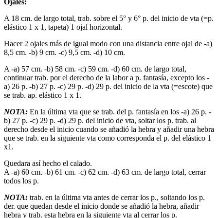
Ojales:
A 18 cm. de largo total, trab. sobre el 5° y 6° p. del inicio de vta (=p.
elástico 1 x 1, tapeta) 1 ojal horizontal.
Hacer 2 ojales más de igual modo con una distancia entre ojal de -a)
8,5 cm. -b) 9 cm. -c) 9,5 cm. -d) 10 cm.
A -a) 57 cm. -b) 58 cm. -c) 59 cm. -d) 60 cm. de largo total,
continuar trab. por el derecho de la labor a p. fantasía, excepto los -
a) 26 p. -b) 27 p. -c) 29 p. -d) 29 p. del inicio de la vta (=escote) que
se trab. ap. elástico 1 x 1.
NOTA:
En la última vta que se trab. del p. fantasía en los -a) 26 p. -
b) 27 p. -c) 29 p. -d) 29 p. del inicio de vta, soltar los p. trab. al
derecho desde el inicio cuando se añadió la hebra y añadir una hebra
que se trab. en la siguiente vta como corresponda el p. del elástico 1
x1.
Quedara así hecho el calado.
A -a) 60 cm. -b) 61 cm. -c) 62 cm. -d) 63 cm. de largo total, cerrar
todos los p.
NOTA:
trab. en la última vta antes de cerrar los p., soltando los p.
der. que quedan desde el inicio donde se añadió la hebra, añadir
hebra y trab. esta hebra en la siguiente vta al cerrar los p.