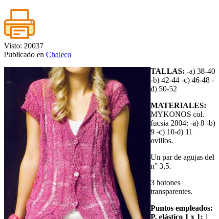
Visto: 20037
Publicado en
Chaleco
TALLAS:
-a) 38-40
-b) 42-44 -c) 46-48 -
d) 50-52
MATERIALES:
MYKONOS col.
fucsia 2804: -a) 8 -b)
9 -c) 10-d) 11
ovillos.
Un par de agujas del
n° 3,5.
3 botones
transparentes.
Puntos empleados:
P. elástico 1 x 1:
1