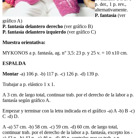
p. der., 1 p. rev.,
alternativamente.
P. fantasía
(ver
gráfico A)
P. fantasía delantero derecho
(ver gráfico B)
P. fantasía delantero izquierdo
(ver gráfico C)
Muestra orientativa:
MYKONOS a p. fantasía, ag. n° 3,5: 23 p. y 25 v. = 10 x10 cm.
ESPALDA
Montar
-a) 106 p. -b) 117 p. -c) 126 p. -d) 139 p.
Trabajar a p. elástico 1 x 1.
A 3 cm. de largo total, continuar trab. por el derecho de la labor a p.
fantasía según gráfico A.
Empezar y terminar con la letra indicada en el gráfico -a) A -b) B -c)
C -d) D.
A -a) 57 cm. -b) 58 cm. -c) 59 cm. -d) 60 cm. de largo total,
continuar trab. por el derecho de la labor a p. fantasía, excepto los -
a) 42 p. -b) 43 p. -c) 46 p. -d) 49 p. centrales que se trab. a p.