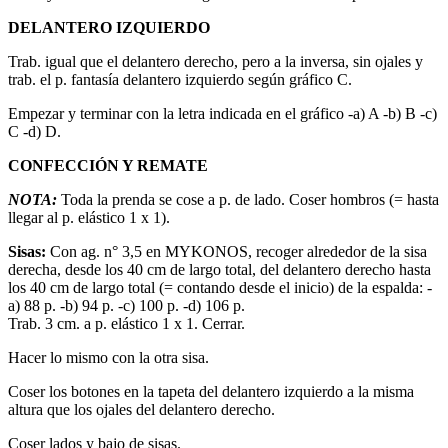
DELANTERO IZQUIERDO
Trab. igual que el delantero derecho, pero a la inversa, sin ojales y
trab. el p. fantasía delantero izquierdo según gráfico C.
Empezar y terminar con la letra indicada en el gráfico -a) A -b) B -c)
C -d) D.
CONFECCIÓN Y REMATE
NOTA:
Toda la prenda se cose a p. de lado.
Coser hombros (= hasta
llegar al p. elástico 1 x 1).
Sisas:
Con ag. n° 3,5 en MYKONOS, recoger alrededor de la sisa
derecha, desde los 40 cm de largo total, del delantero derecho hasta
los 40 cm de largo total (= contando desde el inicio) de la espalda: -
a) 88 p. -b) 94 p. -c) 100 p. -d) 106 p.
Trab. 3 cm. a p. elástico 1 x 1. Cerrar.
Hacer lo mismo con la otra sisa.
Coser los botones en la tapeta del delantero izquierdo a la misma
altura que los ojales del delantero derecho.
Coser lados y bajo de sisas.