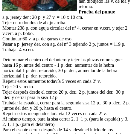
han dibujado las v. de ida y
retorno.
Prueba del punto:
a p. jersey der.: 20 p. y 27 v. = 10 x 10 cm.
Tejer en redondos de abajo arriba.
Montar 238 p. con aguja circular del nº 4, cerrar en v.cerr. y tejer 2
v.cerr. a p. bobo.
Continuar 60 v. a p. de garras de oso.
Pasar a p. jersey der. con ag. del nº 3 tejiendo 2 p. juntos = 119 p.
Trabajar 4 v.cerr.
Determinar el centro del delantero y tejer las pinzas como sigue:
hasta 16 p. antes del centro - 1 p .der., aumentar de la hebra
horizontal 1 p. der. retorcido, 30 p. der., aumentar de la hebra
horizontal 1 p. der. retorcido.
Repetir estos aumentos todavía 5 veces en cada 2ª v.
Tejer 20 v. recto.
Tejer después desde el centro 20 p. der., 2 p. juntos del der., 30 p
.der. y cerrar para la sisa 12 p.
Trabajar la espalda, cerrar para la segunda sisa 12 p., 30 p .der., 2 p.
juntos del der. y 20 p. hasta el centro.
Repetir estos menguados todavía 12 veces en cada 2ª v.
Al mismo tiempo, para la sisa cerrar 2, 1, 1 p. (para la espalda) y 3,
2, 1, 1 p. (para el delantero).
Para el escote cerrar después de 14 v. desde el inicio de los