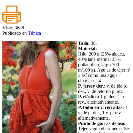
Visto: 3688
Publicado en
Túnica
Talla:
38.
Material:
Hilo: 200 g (25% alpaca,
40% lana merina, 35%
poliacrílico, largo 700
m/100 g). Agujas de tejer nº
3 así como una aguja
circular n° 4.
P. jersey der.:
v. de ida p.
der., v. de retorno p. rev.
P. elástico:
1 p. der., 1 p.
rev., alternativamente.
P. bobo en v. cerradas:
1
v. de p. der., 1 v. p. rev.
alternativamente.
Punto de garras de oso:
Tejer según el esquema. Se