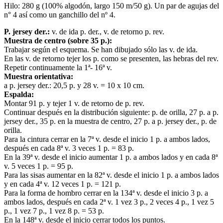
Hilo: 280 g (100% algodón, largo 150 m/50 g). Un par de agujas del
n° 4 así como un ganchillo del nº 4.
P. jersey der.:
v. de ida p. der., v. de retorno p. rev.
Muestra de centro (sobre 35 p.):
Trabajar según el esquema. Se han dibujado sólo las v. de ida.
En las v. de retorno tejer los p. como se presenten, las hebras del rev.
Repetir continuamente la 1ª- 16ª v.
Muestra orientativa:
a p. jersey der.: 20,5 p. y 28 v. = 10 x 10 cm.
Espalda:
Montar 91 p. y tejer 1 v. de retorno de p. rev.
Continuar después en la distribución siguiente: p. de orilla, 27 p. a p.
jersey der., 35 p. en la muestra de centro, 27 p. a p. jersey der., p. de
orilla.
Para la cintura cerrar en la 7ª v. desde el inicio 1 p. a ambos lados,
después en cada 8ª v. 3 veces 1 p. = 83 p.
En la 39ª v. desde el inicio aumentar 1 p. a ambos lados y en cada 8ª
v. 5 veces 1 p. = 95 p.
Para las sisas aumentar en la 82ª v. desde el inicio 1 p. a ambos lados
y en cada 4ª v. 12 veces 1 p. = 121 p.
Para la forma de hombro cerrar en la 134ª v. desde el inicio 3 p. a
ambos lados, después en cada 2ª v. 1 vez 3 p., 2 veces 4 p., 1 vez 5
p., 1 vez 7 p., 1 vez 8 p. = 53 p.
En la 148ª v. desde el inicio cerrar todos los puntos.