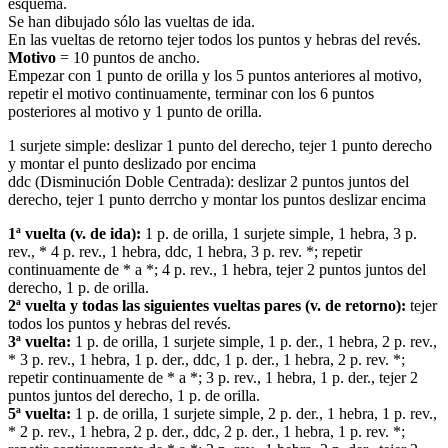
esquema.
Se han dibujado sólo las vueltas de ida.
En las vueltas de retorno tejer todos los puntos y hebras del revés.
Motivo
= 10 puntos de ancho.
Empezar con 1 punto de orilla y los 5 puntos anteriores al motivo,
repetir el motivo continuamente, terminar con los 6 puntos
posteriores al motivo y 1 punto de orilla.
1 surjete simple: deslizar 1 punto del derecho, tejer 1 punto derecho
y montar el punto deslizado por encima
ddc (Disminución Doble Centrada): deslizar 2 puntos juntos del
derecho, tejer 1 punto derrcho y montar los puntos deslizar encima
1ª vuelta (v. de ida):
1 p. de orilla, 1 surjete simple, 1 hebra, 3 p.
rev., * 4 p. rev., 1 hebra, ddc, 1 hebra, 3 p. rev. *; repetir
continuamente de * a *; 4 p. rev., 1 hebra, tejer 2 puntos juntos del
derecho, 1 p. de orilla.
2ª vuelta y todas las siguientes vueltas pares (v. de retorno):
tejer
todos los puntos y hebras del revés.
3ª vuelta:
1 p. de orilla, 1 surjete simple, 1 p. der., 1 hebra, 2 p. rev.,
* 3 p. rev., 1 hebra, 1 p. der., ddc, 1 p. der., 1 hebra, 2 p. rev. *;
repetir continuamente de * a *; 3 p. rev., 1 hebra, 1 p. der., tejer 2
puntos juntos del derecho, 1 p. de orilla.
5ª vuelta:
1 p. de orilla, 1 surjete simple, 2 p. der., 1 hebra, 1 p. rev.,
* 2 p. rev., 1 hebra, 2 p. der., ddc, 2 p. der., 1 hebra, 1 p. rev. *;