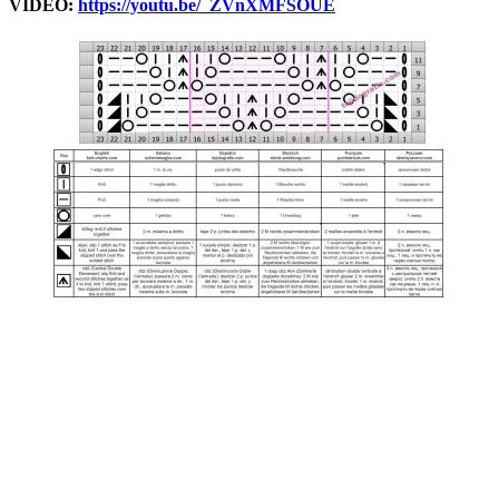
VIDEO:
https://youtu.be/_ZVnXMFSOUE