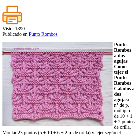
Visto: 1890
Publicado en
Punto Rombos
Punto
Rombos
a dos
agujas
Cómo
tejer el
Punto
Rombos
Calados a
dos
agujas:
n° de p.
múltiplo
de 10 + 1
+ 2 puntos
de orilla.
Montar 23 puntos (5 + 10 + 6 + 2 p. de orilla) y tejer según el