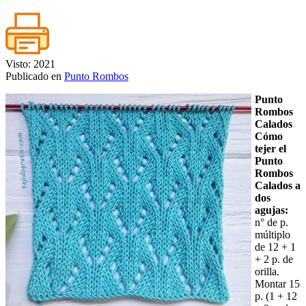
Visto: 2021
Publicado en
Punto Rombos
Punto
Rombos
Calados
Cómo
tejer el
Punto
Rombos
Calados a
dos
agujas:
n° de p.
múltiplo
de 12 + 1
+ 2 p. de
orilla.
Montar 15
p. (1 + 12