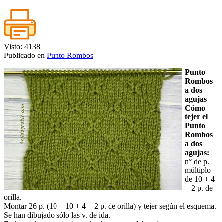
Visto: 4138
Publicado en
Punto Rombos
Punto
Rombos
a dos
agujas
Cómo
tejer el
Punto
Rombos
a dos
agujas:
n° de p.
múltiplo
de 10 + 4
+ 2 p. de
orilla.
Montar 26 p. (10 + 10 + 4 + 2 p. de orilla) y tejer según el esquema.
Se han dibujado sólo las v. de ida.