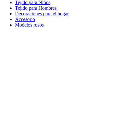
Tejido para Niños
Tejido para Hombres
Decoraciones para el hogar
Accesorio
Modelos rusos