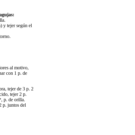
agujas:
lla.
) y tejer según el
torno.
iores al motivo,
nar con 1 p. de
bra, tejer de 3 p. 2
cido, tejer 2 p.
, p. de orilla.
 2 p. juntos del