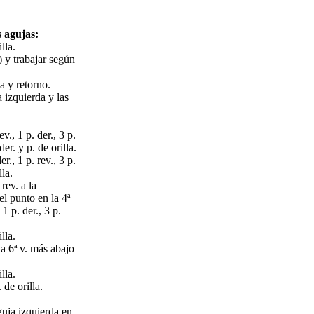
 agujas:
lla.
) y trabajar según
a y retorno.
 izquierda y las
ev., 1 p. der., 3 p.
er. y p. de orilla.
er., 1 p. rev., 3 p.
lla.
 rev. a la
el punto en la 4ª
 1 p. der., 3 p.
lla.
 la 6ª v. más abajo
lla.
 de orilla.
 aguja izquierda en