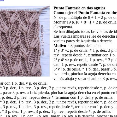
Punto Fantasía en dos agujas
Como tejer el Punto Fantasía en dos
N° de p. múltiplo de 8 + 1 + 2 p. de ori
Montar 19 p. (8 + 8+ 1 + 2 p. de orilla
el esquema.
Se han dibujado todas las vueltas de id
Las vueltas impares se lee de derecha a
vueltas pares de izquierda a derecha.
Motivo
= 8 puntos de ancho.
1ª y 3ª v.: p. de orilla, * 1 p. der., 3 p. r
rev., repetir desde *, terminar con 1 p. d
2ª y 4ª v.: p. de orilla, 1 p. rev., * 3 p. d
der., 1 p. rev., repetir desde *, p. de ori
5ª v.: p. de orilla, * 1 p. der., pasar 3 p.
izquierda, pinchar la aguja derecha en 
v. más abajo y sacar el anillo, 3 p. rev.,
ar con 1 p. der. y p. de orilla.
, * 3 p. der., 1 p. rev., 3 p. der., 2 p. juntos revés, repetir desde *, p. de ori
er., pasar 3 p. rev. a la izquierda, pinchar la aguja derecha en el punto en
1 p. der., 3 p. rev., repetir desde *, terminar con 1 p. der. y p. de orilla.
, * 3 p. der., 1 p. rev., 3 p. der., 2 p. juntos revés, repetir desde *, p. de ori
r., 3 p. rev., 1 p. der., 3 p. rev., repetir desde *, terminar con 1 p. der. y p.
, * 3 p. der., 1 p. rev., 3 p. der., 1 p. rev., repetir desde *, p. de orilla.
der., 3 p. rev., 1 p. der., 3 p. rev., pasar 3 p. rev. a la derecha, pinchar la