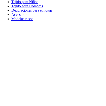
Tejido para Niños
Tejido para Hombres
Decoraciones para el hogar
Accesorio
Modelos rusos