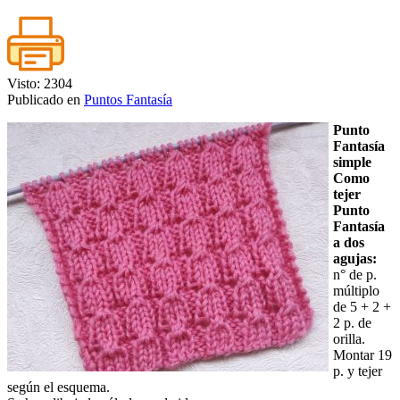
Visto: 2304
Publicado en
Puntos Fantasía
Punto
Fantasía
simple
Como
tejer
Punto
Fantasía
a dos
agujas:
n° de p.
múltiplo
de 5 + 2 +
2 p. de
orilla.
Montar 19
p. y tejer
según el esquema.