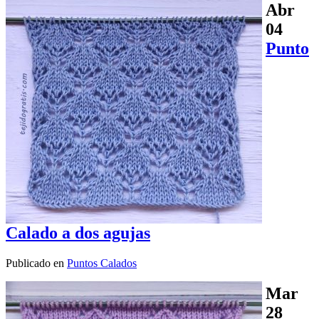
Abr
04
Punto
Calado a dos agujas
Publicado en
Puntos Calados
Mar
28