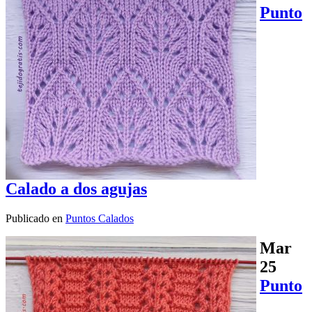
Punto
Calado a dos agujas
Publicado en
Puntos Calados
Mar
25
Punto