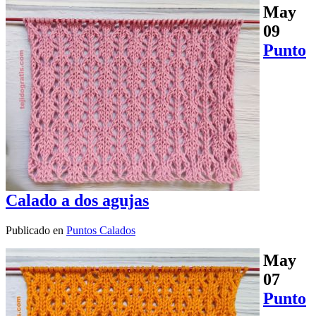
May
09
Punto
Calado a dos agujas
Publicado en
Puntos Calados
May
07
Punto