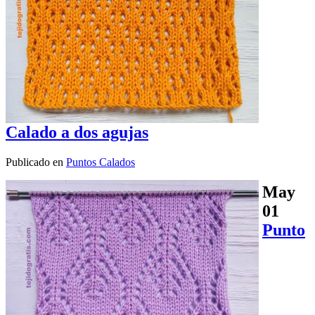
Calado a dos agujas
Publicado en
Puntos Calados
May
01
Punto