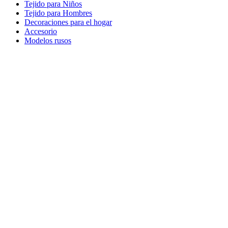
Tejido para Niños
Tejido para Hombres
Decoraciones para el hogar
Accesorio
Modelos rusos