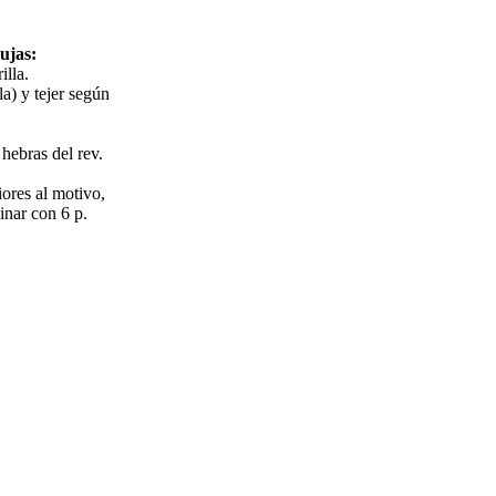
ujas:
illa.
la) y tejer según
 hebras del rev.
iores al motivo,
inar con 6 p.