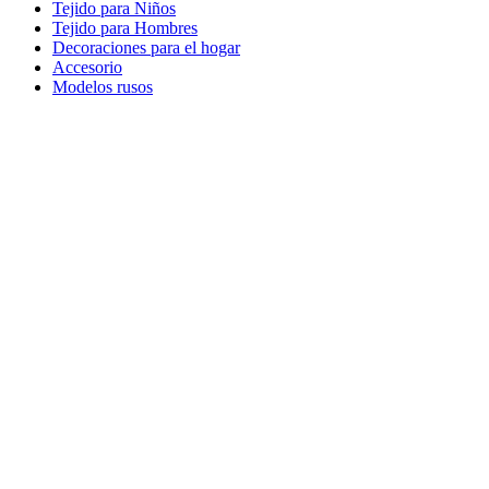
Tejido para Niños
Tejido para Hombres
Decoraciones para el hogar
Accesorio
Modelos rusos