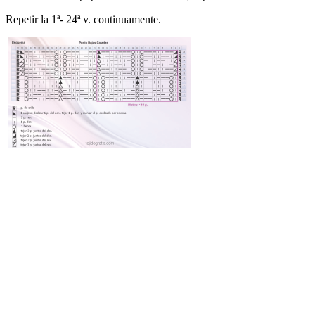
Repetir la 1ª- 24ª v. continuamente.