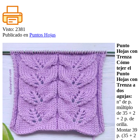
Visto: 2381
Publicado en
Puntos Hojas
Punto
Hojas con
Trenza
Cómo
tejer el
Punto
Hojas con
Trenza a
dos
agujas:
n° de p.
múltiplo
de 35 + 2
+ 2 p. de
orilla.
Montar 39
p. (35 + 2