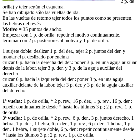
+ 2 p. de
orilla) y tejer según el esquema.
Se han dibujado sólo las vueltas de ida.
En las vueltas de retorno tejer todos los puntos como se presenten,
las hebras del revés.
Motivo
= 35 puntos de ancho.
Empezar con 1 p. de orilla, repetir el motivo continuamente,
terminar con 2 p. posteriores al motivo y 1 p. de orilla.
1 surjete doble: deslizar 1 p. del der., tejer 2 p. juntos del der. y
montar el p. deslizado por encima
cruzar 6 p. hacia la derecha del der.: poner 3 p. en una aguja auxiliar
detrás de la labor, tejer 3 p. der. y 3 p. de la aguja auxiliar del
derecho
cruzar 6 p. hacia la izquierda del der.: poner 3 p. en una aguja
auxiliar delante de la labor, tejer 3 p. der. y 3 p. de la aguja auxiliar
del derecho
1ª vuelta:
1 p. de orilla, * 2 p. rev., 16 p. der., 1 p. rev., 16 p. der.;
repetir continuamente desde * hasta los últimos 3 p.; 2 p. rev., 1 p.
de orilla.
3ª vuelta:
1 p. de orilla, * 2 p. rev., 6 p. der., 3 p. juntos derecho, 1
hebra, 1 p. der., 1 hebra, 6 p. der., 1 p. rev., 6 p. der., 1 hebra, 1 p.
der., 1 hebra, 1 surjete doble, 6 p. der.; repetir continuamente desde
* hasta los últimos 3 p.; 2 p. rev., 1 p. de orilla.