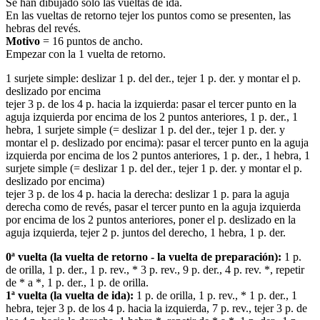
Se han dibujado sólo las vueltas de ida.
En las vueltas de retorno tejer los puntos como se presenten, las
hebras del revés.
Motivo
= 16 puntos de ancho.
Empezar con la 1 vuelta de retorno.
1 surjete simple: deslizar 1 p. del der., tejer 1 p. der. y montar el p.
deslizado por encima
tejer 3 p. de los 4 p. hacia la izquierda: pasar el tercer punto en la
aguja izquierda por encima de los 2 puntos anteriores, 1 p. der., 1
hebra, 1 surjete simple (= deslizar 1 p. del der., tejer 1 p. der. y
montar el p. deslizado por encima): pasar el tercer punto en la aguja
izquierda por encima de los 2 puntos anteriores, 1 p. der., 1 hebra, 1
surjete simple (= deslizar 1 p. del der., tejer 1 p. der. y montar el p.
deslizado por encima)
tejer 3 p. de los 4 p. hacia la derecha: deslizar 1 p. para la aguja
derecha como de revés, pasar el tercer punto en la aguja izquierda
por encima de los 2 puntos anteriores, poner el p. deslizado en la
aguja izquierda, tejer 2 p. juntos del derecho, 1 hebra, 1 p. der.
0ª vuelta (la vuelta de retorno - la vuelta de preparación):
1 p.
de orilla, 1 p. der., 1 p. rev., * 3 p. rev., 9 p. der., 4 p. rev. *, repetir
de * a *, 1 p. der., 1 p. de orilla.
1ª vuelta (la vuelta de ida):
1 p. de orilla, 1 p. rev., * 1 p. der., 1
hebra, tejer 3 p. de los 4 p. hacia la izquierda, 7 p. rev., tejer 3 p. de