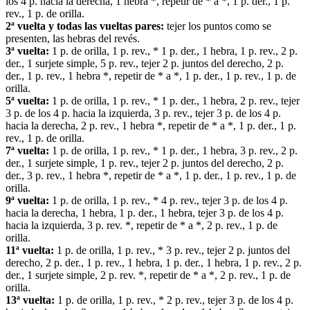
los 4 p. hacia la derecha, 1 hebra *, repetir de * a *, 1 p. der., 1 p.
rev., 1 p. de orilla.
2ª vuelta y todas las vueltas pares:
tejer los puntos como se
presenten, las hebras del revés.
3ª vuelta:
1 p. de orilla, 1 p. rev., * 1 p. der., 1 hebra, 1 p. rev., 2 p.
der., 1 surjete simple, 5 p. rev., tejer 2 p. juntos del derecho, 2 p.
der., 1 p. rev., 1 hebra *, repetir de * a *, 1 p. der., 1 p. rev., 1 p. de
orilla.
5ª vuelta:
1 p. de orilla, 1 p. rev., * 1 p. der., 1 hebra, 2 p. rev., tejer
3 p. de los 4 p. hacia la izquierda, 3 p. rev., tejer 3 p. de los 4 p.
hacia la derecha, 2 p. rev., 1 hebra *, repetir de * a *, 1 p. der., 1 p.
rev., 1 p. de orilla.
7ª vuelta:
1 p. de orilla, 1 p. rev., * 1 p. der., 1 hebra, 3 p. rev., 2 p.
der., 1 surjete simple, 1 p. rev., tejer 2 p. juntos del derecho, 2 p.
der., 3 p. rev., 1 hebra *, repetir de * a *, 1 p. der., 1 p. rev., 1 p. de
orilla.
9ª vuelta:
1 p. de orilla, 1 p. rev., * 4 p. rev., tejer 3 p. de los 4 p.
hacia la derecha, 1 hebra, 1 p. der., 1 hebra, tejer 3 p. de los 4 p.
hacia la izquierda, 3 p. rev. *, repetir de * a *, 2 p. rev., 1 p. de
orilla.
11ª vuelta:
1 p. de orilla, 1 p. rev., * 3 p. rev., tejer 2 p. juntos del
derecho, 2 p. der., 1 p. rev., 1 hebra, 1 p. der., 1 hebra, 1 p. rev., 2 p.
der., 1 surjete simple, 2 p. rev. *, repetir de * a *, 2 p. rev., 1 p. de
orilla.
13ª vuelta:
1 p. de orilla, 1 p. rev., * 2 p. rev., tejer 3 p. de los 4 p.