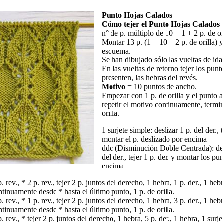
Punto Hojas Calados
Cómo tejer el Punto Hojas Calados 
n° de p. múltiplo de 10 + 1 + 2 p. de or
Montar 13 p. (1 + 10 + 2 p. de orilla) y
esquema.
Se han dibujado sólo las vueltas de ida
En las vueltas de retorno tejer los pun
presenten, las hebras del revés.
Motivo
= 10 puntos de ancho.
Empezar con 1 p. de orilla y el punto a
repetir el motivo continuamente, termi
orilla.
1 surjete simple: deslizar 1 p. del der., 
montar el p. deslizado por encima
ddc (Disminución Doble Centrada): des
del der., tejer 1 p. der. y montar los pu
encima
p. rev., * 2 p. rev., tejer 2 p. juntos del derecho, 1 hebra, 1 p. der., 1 heb
ontinuamente desde * hasta el último punto, 1 p. de orilla.
p. rev., * 1 p. rev., tejer 2 p. juntos del derecho, 1 hebra, 3 p. der., 1 heb
ontinuamente desde * hasta el último punto, 1 p. de orilla.
p. rev., * tejer 2 p. juntos del derecho, 1 hebra, 5 p. der., 1 hebra, 1 surj