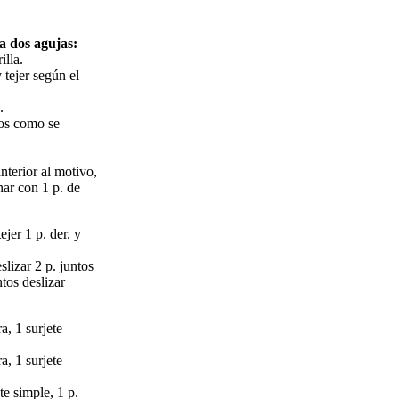
a dos agujas:
illa.
 tejer según el
.
tos como se
nterior al motivo,
nar con 1 p. de
tejer 1 p. der. y
lizar 2 p. juntos
ntos deslizar
ra, 1 surjete
ra, 1 surjete
ete simple, 1 p.