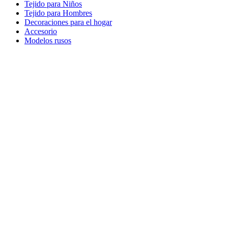
Tejido para Niños
Tejido para Hombres
Decoraciones para el hogar
Accesorio
Modelos rusos