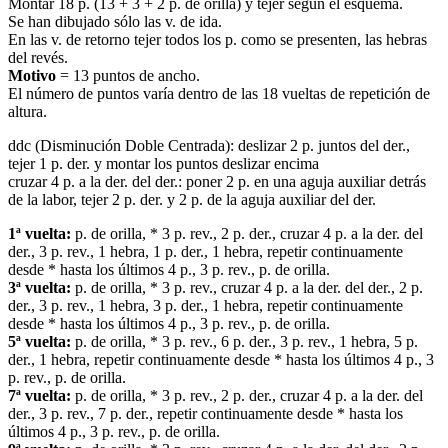
Montar 18 p. (13 + 3 + 2 p. de orilla) y tejer según el esquema.
Se han dibujado sólo las v. de ida.
En las v. de retorno tejer todos los p. como se presenten, las hebras
del revés.
Motivo
= 13 puntos de ancho.
El número de puntos varía dentro de las 18 vueltas de repetición de
altura.
ddc (Disminución Doble Centrada): deslizar 2 p. juntos del der.,
tejer 1 p. der. y montar los puntos deslizar encima
cruzar 4 p. a la der. del der.: poner 2 p. en una aguja auxiliar detrás
de la labor, tejer 2 p. der. y 2 p. de la aguja auxiliar del der.
1ª vuelta:
p. de orilla, * 3 p. rev., 2 p. der., cruzar 4 p. a la der. del
der., 3 p. rev., 1 hebra, 1 p. der., 1 hebra, repetir continuamente
desde * hasta los últimos 4 p., 3 p. rev., p. de orilla.
3ª vuelta:
p. de orilla, * 3 p. rev., cruzar 4 p. a la der. del der., 2 p.
der., 3 p. rev., 1 hebra, 3 p. der., 1 hebra, repetir continuamente
desde * hasta los últimos 4 p., 3 p. rev., p. de orilla.
5ª vuelta:
p. de orilla, * 3 p. rev., 6 p. der., 3 p. rev., 1 hebra, 5 p.
der., 1 hebra, repetir continuamente desde * hasta los últimos 4 p., 3
p. rev., p. de orilla.
7ª vuelta:
p. de orilla, * 3 p. rev., 2 p. der., cruzar 4 p. a la der. del
der., 3 p. rev., 7 p. der., repetir continuamente desde * hasta los
últimos 4 p., 3 p. rev., p. de orilla.