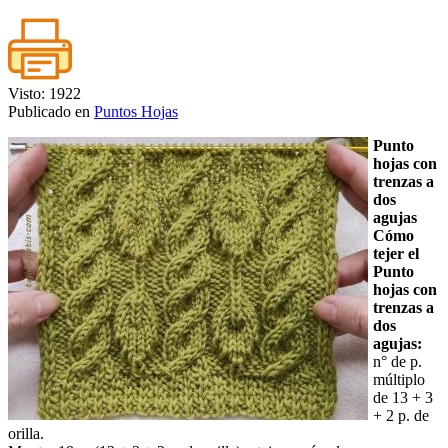
Visto: 1922
Publicado en
Puntos Hojas
Punto
hojas con
trenzas a
dos
agujas
Cómo
tejer el
Punto
hojas con
trenzas a
dos
agujas:
n° de p.
múltiplo
de 13 + 3
+ 2 p. de
orilla.