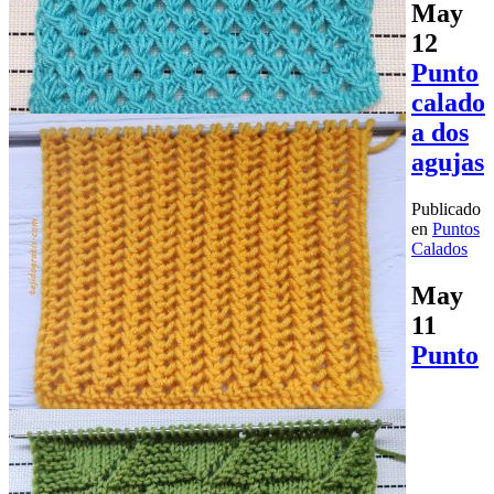
May
12
Punto
calado
a dos
agujas
Publicado
en
Puntos
Calados
May
11
Punto