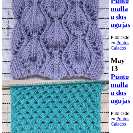
Punto
malla
a dos
agujas
Publicado
en
Puntos
Calados
May
13
Punto
malla
a dos
agujas
Publicado
en
Puntos
Calados