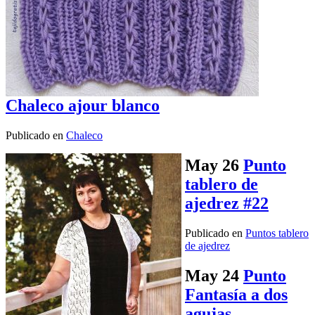
Chaleco ajour blanco
Publicado en
Chaleco
May
26
Punto
tablero de
ajedrez #22
Publicado en
Puntos tablero
de ajedrez
May
24
Punto
Fantasía a dos
agujas