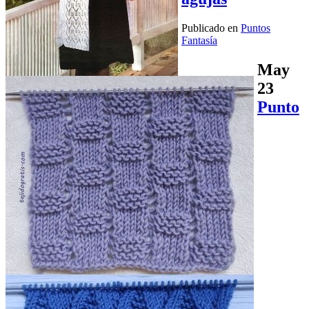
Publicado en
Puntos
Fantasía
May
23
Punto