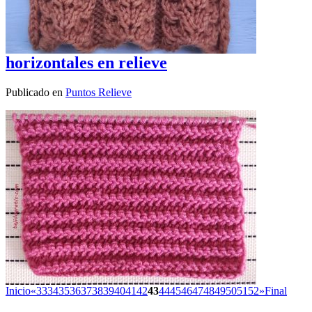
horizontales en relieve
Publicado en
Puntos Relieve
Inicio
«
33
34
35
36
37
38
39
40
41
42
43
44
45
46
47
48
49
50
51
52
»
Final