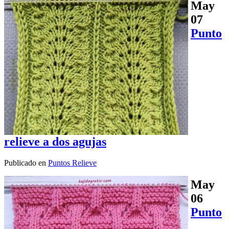
May
07
Punto
relieve a dos agujas
Publicado en
Puntos Relieve
May
06
Punto