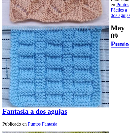
en
Puntos
Fáciles a
dos agujas
May
09
Punto
Fantasía a dos agujas
Publicado en
Puntos Fantasía