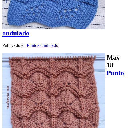
ondulado
Publicado en
Puntos Ondulado
May
18
Punto