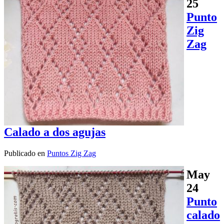
25
Punto
Zig
Zag
Calado a dos agujas
Publicado en
Puntos Zig Zag
May
24
Punto
calado