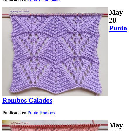
May
28
Punto
Rombos Calados
Publicado en
Punto Rombos
May