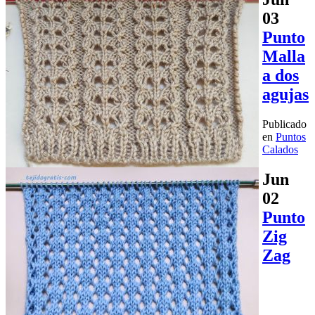
03
Punto
Malla
a dos
agujas
Publicado
en
Puntos
Calados
Jun
02
Punto
Zig
Zag