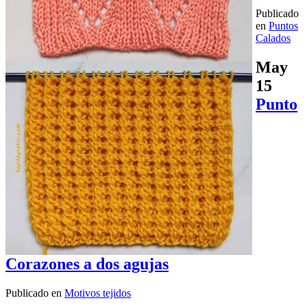
Publicado
en
Puntos
Calados
May
15
Punto
Corazones a dos agujas
Publicado en
Motivos tejidos